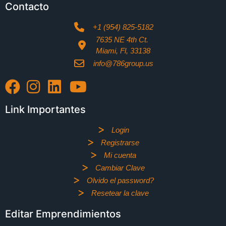
Contacto
+1 (954) 825-5182
7635 NE 4th Ct.
Miami, Fl, 33138
info@786group.us
Link Importantes
Login
Registrarse
Mi cuenta
Cambiar Clave
Olvido el password?
Resetear la clave
Editar Emprendimientos