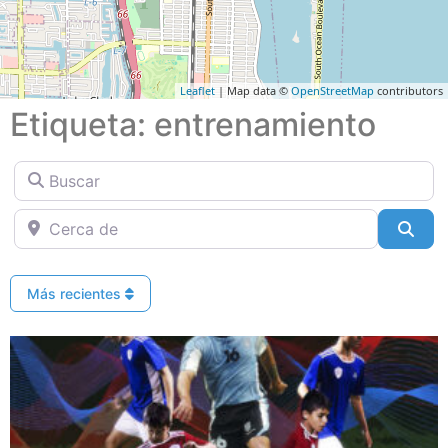
Leaflet
| Map data ©
OpenStreetMap
contributors
Etiqueta: entrenamiento
Buscar
Cerca de
Bus
Más recientes