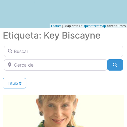
Leaflet
| Map data ©
OpenStreetMap
contributors
Etiqueta: Key Biscayne
Buscar
Cerca de
Bus
Título