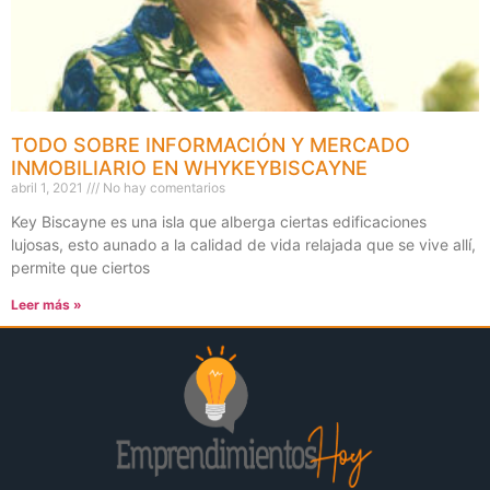
TODO SOBRE INFORMACIÓN Y MERCADO
INMOBILIARIO EN WHYKEYBISCAYNE
abril 1, 2021
No hay comentarios
Key Biscayne es una isla que alberga ciertas edificaciones
lujosas, esto aunado a la calidad de vida relajada que se vive allí,
permite que ciertos
Leer más »