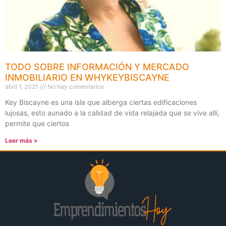
TODO SOBRE INFORMACIÓN Y MERCADO
INMOBILIARIO EN WHYKEYBISCAYNE
abril 1, 2021
No hay comentarios
Key Biscayne es una isla que alberga ciertas edificaciones
lujosas, esto aunado a la calidad de vida relajada que se vive allí,
permite que ciertos
Leer más »