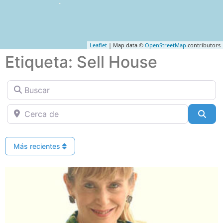
Leaflet
| Map data ©
OpenStreetMap
contributors
Etiqueta: Sell House
Buscar
Cerca de
Bus
Más recientes