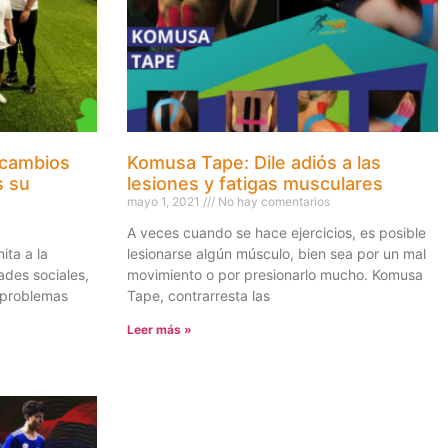
 cambios
Komusa Tape: Dile adiós a las
s su
lesiones y fatigas musculares
mayo 1, 2021
No hay comentarios
A veces cuando se hace ejercicios, es posible
ita a la
lesionarse algún músculo, bien sea por un mal
ades sociales,
movimiento o por presionarlo mucho. Komusa
r problemas
Tape, contrarresta las
Leer más »