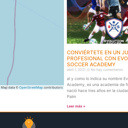
CONVIÉRTETE EN UN J
PROFESIONAL CON EVO
SOCCER ACADEMY
abril 1, 2021
No hay comentarios
al y como lo indica su nombre Ev
Academy, es una academia de f
 Map data ©
OpenStreetMap
contributors
nació hace tres años en la ciud
Palm
Leer más »