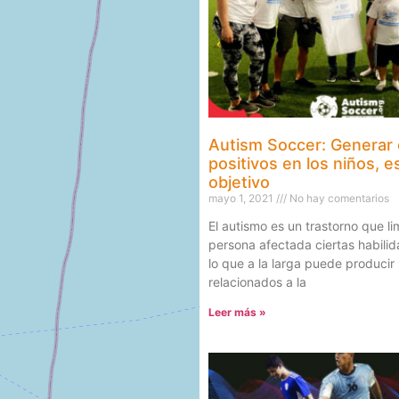
Autism Soccer: Generar
positivos en los niños, e
objetivo
mayo 1, 2021
No hay comentarios
El autismo es un trastorno que lim
persona afectada ciertas habilid
lo que a la larga puede produci
relacionados a la
Leer más »