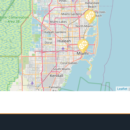
Leaflet
|