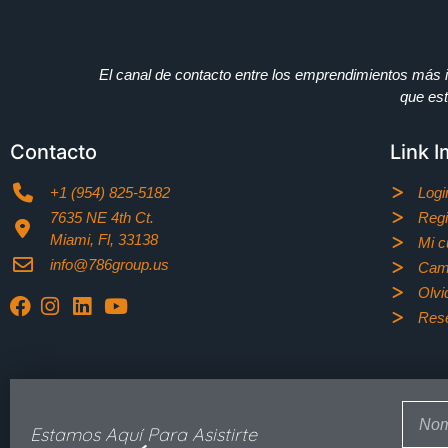
El canal de contacto entre los emprendimientos más i
que est
Contacto
Link 
+1 (954) 825-5182
Logi
7635 NE 4th Ct.
Regi
Miami, Fl, 33138
Mi c
info@786group.us
Cam
Olvi
Rese
Estamos Aquí Para Asistirte