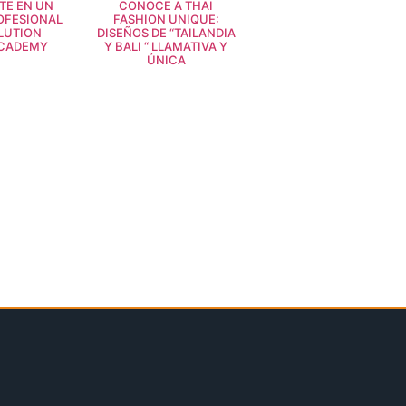
TE EN UN
CONOCE A THAI
OFESIONAL
FASHION UNIQUE:
LUTION
DISEÑOS DE “TAILANDIA
ACADEMY
Y BALI “ LLAMATIVA Y
ÚNICA